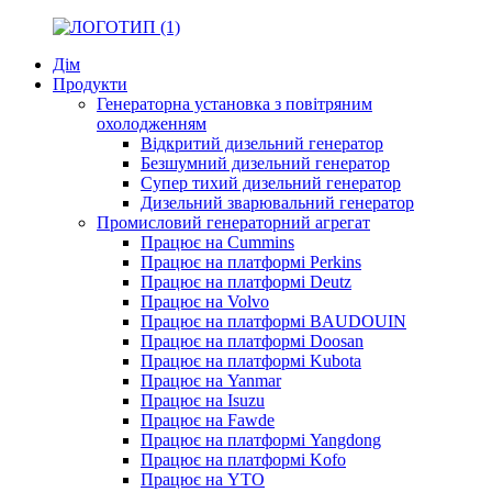
Дім
Продукти
Генераторна установка з повітряним
охолодженням
Відкритий дизельний генератор
Безшумний дизельний генератор
Супер тихий дизельний генератор
Дизельний зварювальний генератор
Промисловий генераторний агрегат
Працює на Cummins
Працює на платформі Perkins
Працює на платформі Deutz
Працює на Volvo
Працює на платформі BAUDOUIN
Працює на платформі Doosan
Працює на платформі Kubota
Працює на Yanmar
Працює на Isuzu
Працює на Fawde
Працює на платформі Yangdong
Працює на платформі Kofo
Працює на YTO