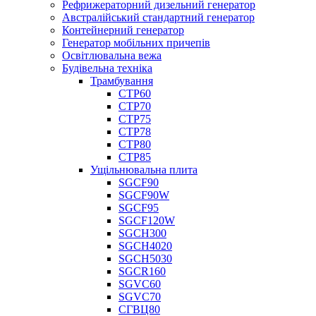
Рефрижераторний дизельний генератор
Австралійський стандартний генератор
Контейнерний генератор
Генератор мобільних причепів
Освітлювальна вежа
Будівельна техніка
Трамбування
СТР60
СТР70
СТР75
СТР78
СТР80
СТР85
Ущільнювальна плита
SGCF90
SGCF90W
SGCF95
SGCF120W
SGCH300
SGCH4020
SGCH5030
SGCR160
SGVC60
SGVC70
СГВЦ80