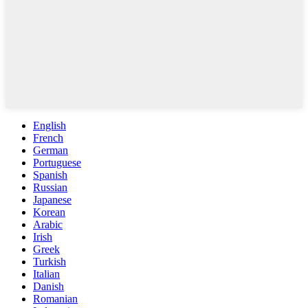
English
French
German
Portuguese
Spanish
Russian
Japanese
Korean
Arabic
Irish
Greek
Turkish
Italian
Danish
Romanian