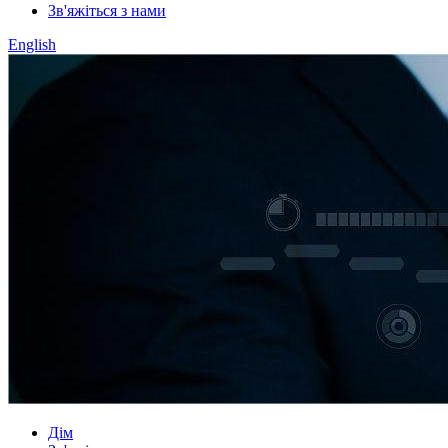
Зв'яжіться з нами
English
Дім