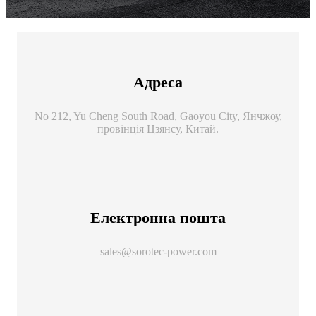
Адреса
No 212, Yu Cheng South Road, Gaoyou City, Янчжоу,
провінція Цзянсу, Китай.
Електронна пошта
sales@sorotec-power.com