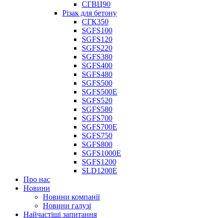
СГВЦ90
Різак для бетону
СГК350
SGFS100
SGFS120
SGFS220
SGFS380
SGFS400
SGFS480
SGFS500
SGFS500E
SGFS520
SGFS580
SGFS700
SGFS700E
SGFS750
SGFS800
SGFS1000E
SGFS1200
SLD1200E
Про нас
Новини
Новини компанії
Новини галузі
Найчастіші запитання