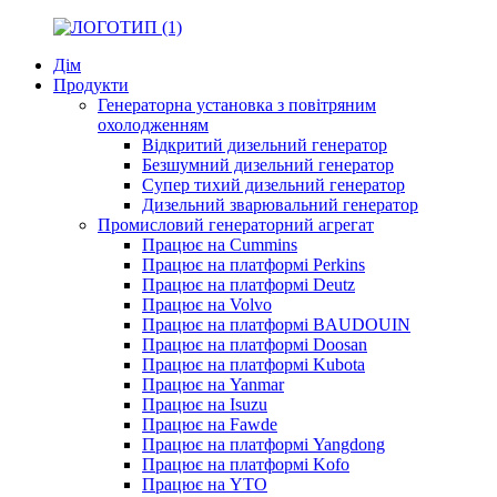
Дім
Продукти
Генераторна установка з повітряним
охолодженням
Відкритий дизельний генератор
Безшумний дизельний генератор
Супер тихий дизельний генератор
Дизельний зварювальний генератор
Промисловий генераторний агрегат
Працює на Cummins
Працює на платформі Perkins
Працює на платформі Deutz
Працює на Volvo
Працює на платформі BAUDOUIN
Працює на платформі Doosan
Працює на платформі Kubota
Працює на Yanmar
Працює на Isuzu
Працює на Fawde
Працює на платформі Yangdong
Працює на платформі Kofo
Працює на YTO