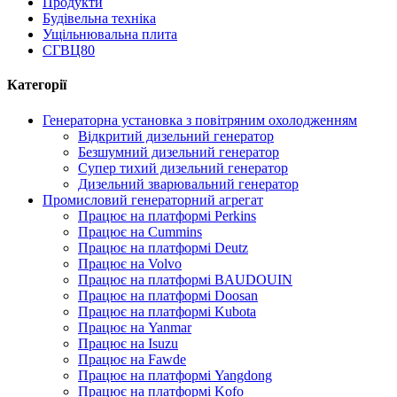
Продукти
Будівельна техніка
Ущільнювальна плита
СГВЦ80
Категорії
Генераторна установка з повітряним охолодженням
Відкритий дизельний генератор
Безшумний дизельний генератор
Супер тихий дизельний генератор
Дизельний зварювальний генератор
Промисловий генераторний агрегат
Працює на платформі Perkins
Працює на Cummins
Працює на платформі Deutz
Працює на Volvo
Працює на платформі BAUDOUIN
Працює на платформі Doosan
Працює на платформі Kubota
Працює на Yanmar
Працює на Isuzu
Працює на Fawde
Працює на платформі Yangdong
Працює на платформі Kofo