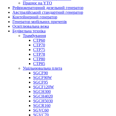
Працює на YTO
Рефрижераторний дизельний генератор
Австралійський стандартний генератор
Контейнерний генератор
Генератор мобільних причепів
Освітлювальна вежа
Будівельна техніка
Трамбування
СТР60
СТР70
СТР75
СТР78
СТР80
СТР85
Ущільнювальна плита
SGCF90
SGCF90W
SGCF95
SGCF120W
SGCH300
SGCH4020
SGCH5030
SGCR160
SGVC60
SGVC70