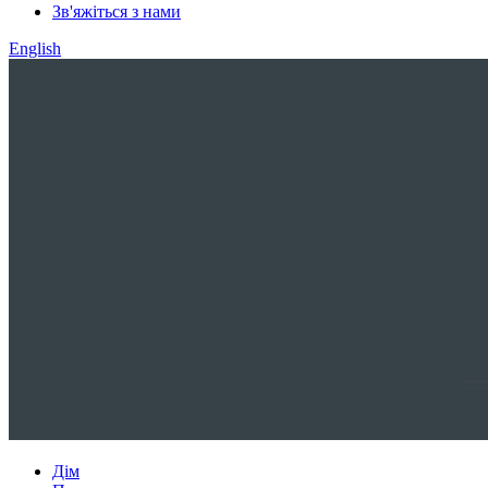
Зв'яжіться з нами
English
Дім