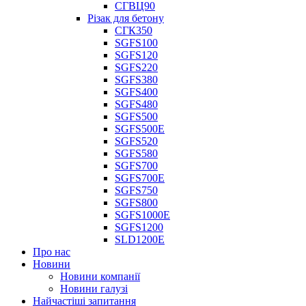
СГВЦ90
Різак для бетону
СГК350
SGFS100
SGFS120
SGFS220
SGFS380
SGFS400
SGFS480
SGFS500
SGFS500E
SGFS520
SGFS580
SGFS700
SGFS700E
SGFS750
SGFS800
SGFS1000E
SGFS1200
SLD1200E
Про нас
Новини
Новини компанії
Новини галузі
Найчастіші запитання