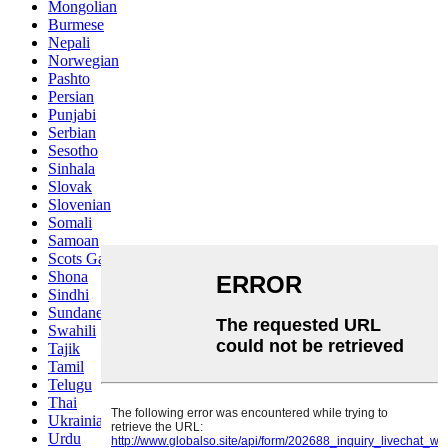
Mongolian
Burmese
Nepali
Norwegian
Pashto
Persian
Punjabi
Serbian
Sesotho
Sinhala
Slovak
Slovenian
Somali
Samoan
Scots Gaelic
Shona
Sindhi
Sundanese
Swahili
Tajik
Tamil
Telugu
Thai
Ukrainian
Urdu