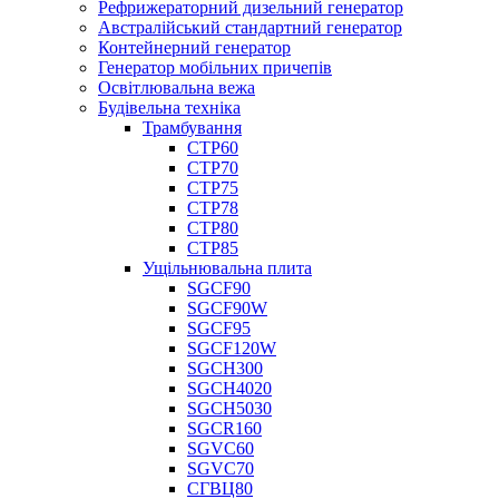
Рефрижераторний дизельний генератор
Австралійський стандартний генератор
Контейнерний генератор
Генератор мобільних причепів
Освітлювальна вежа
Будівельна техніка
Трамбування
СТР60
СТР70
СТР75
СТР78
СТР80
СТР85
Ущільнювальна плита
SGCF90
SGCF90W
SGCF95
SGCF120W
SGCH300
SGCH4020
SGCH5030
SGCR160
SGVC60
SGVC70
СГВЦ80