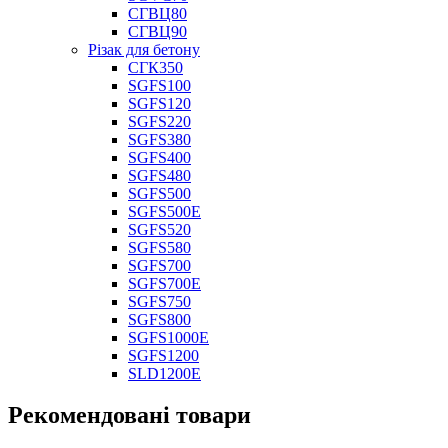
СГВЦ80
СГВЦ90
Різак для бетону
СГК350
SGFS100
SGFS120
SGFS220
SGFS380
SGFS400
SGFS480
SGFS500
SGFS500E
SGFS520
SGFS580
SGFS700
SGFS700E
SGFS750
SGFS800
SGFS1000E
SGFS1200
SLD1200E
Рекомендовані товари