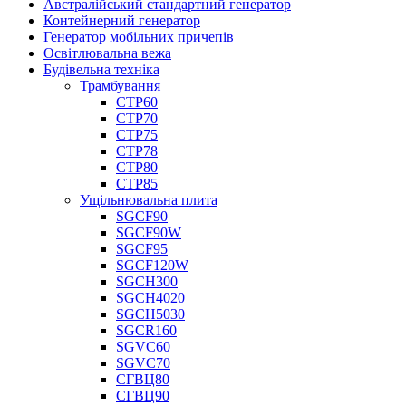
Австралійський стандартний генератор
Контейнерний генератор
Генератор мобільних причепів
Освітлювальна вежа
Будівельна техніка
Трамбування
СТР60
СТР70
СТР75
СТР78
СТР80
СТР85
Ущільнювальна плита
SGCF90
SGCF90W
SGCF95
SGCF120W
SGCH300
SGCH4020
SGCH5030
SGCR160
SGVC60
SGVC70
СГВЦ80
СГВЦ90