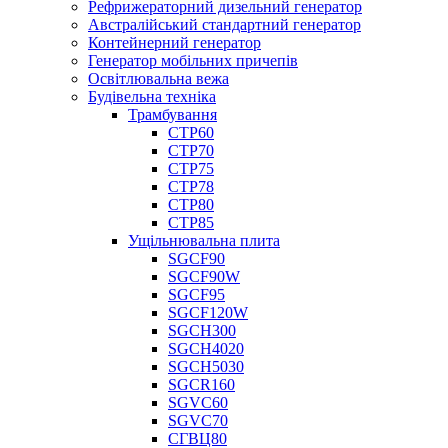
Рефрижераторний дизельний генератор
Австралійський стандартний генератор
Контейнерний генератор
Генератор мобільних причепів
Освітлювальна вежа
Будівельна техніка
Трамбування
СТР60
СТР70
СТР75
СТР78
СТР80
СТР85
Ущільнювальна плита
SGCF90
SGCF90W
SGCF95
SGCF120W
SGCH300
SGCH4020
SGCH5030
SGCR160
SGVC60
SGVC70
СГВЦ80