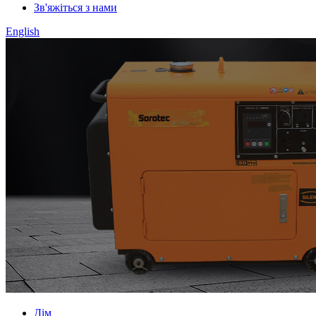
Зв'яжіться з нами
English
Дім