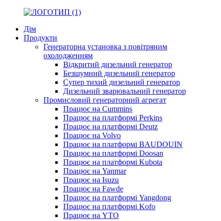
Дім
Продукти
Генераторна установка з повітряним
охолодженням
Відкритий дизельний генератор
Безшумний дизельний генератор
Супер тихий дизельний генератор
Дизельний зварювальний генератор
Промисловий генераторний агрегат
Працює на Cummins
Працює на платформі Perkins
Працює на платформі Deutz
Працює на Volvo
Працює на платформі BAUDOUIN
Працює на платформі Doosan
Працює на платформі Kubota
Працює на Yanmar
Працює на Isuzu
Працює на Fawde
Працює на платформі Yangdong
Працює на платформі Kofo
Працює на YTO