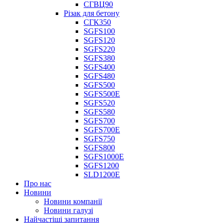
СГВЦ90
Різак для бетону
СГК350
SGFS100
SGFS120
SGFS220
SGFS380
SGFS400
SGFS480
SGFS500
SGFS500E
SGFS520
SGFS580
SGFS700
SGFS700E
SGFS750
SGFS800
SGFS1000E
SGFS1200
SLD1200E
Про нас
Новини
Новини компанії
Новини галузі
Найчастіші запитання