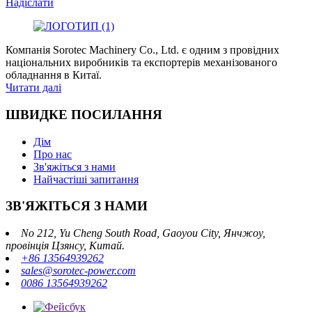
Надіслати
Компанія Sorotec Machinery Co., Ltd. є одним з провідних
національних виробників та експортерів механізованого
обладнання в Китаї.
Читати далі
ШВИДКЕ ПОСИЛАННЯ
Дім
Про нас
Зв'яжіться з нами
Найчастіші запитання
ЗВ'ЯЖІТЬСЯ З НАМИ
No 212, Yu Cheng South Road, Gaoyou City, Янчжоу,
провінція Цзянсу, Китай.
+86 13564939262
sales@sorotec-power.com
0086 13564939262