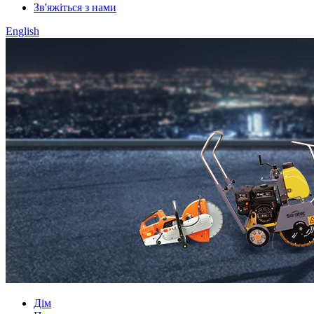
Зв'яжіться з нами
English
Дім