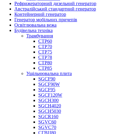
Рефрижераторний дизельний генератор
Австралійський стандартний генератор
Контейнерний генератор
Генератор мобільних причепів
Освітлювальна вежа
Будівельна техніка
Трамбування
СТР60
СТР70
СТР75
СТР78
СТР80
СТР85
Ущільнювальна плита
SGCF90
SGCF90W
SGCF95
SGCF120W
SGCH300
SGCH4020
SGCH5030
SGCR160
SGVC60
SGVC70
СГВЦ80