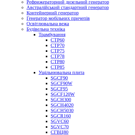
Рефрижераторний дизельний генератор
Австралійський стандартний генератор
Контейнерний генератор
Генератор мобільних причепів
Освітлювальна вежа
Будівельна техніка
Трамбування
СТР60
СТР70
СТР75
СТР78
СТР80
СТР85
Ущільнювальна плита
SGCF90
SGCF90W
SGCF95
SGCF120W
SGCH300
SGCH4020
SGCH5030
SGCR160
SGVC60
SGVC70
СГВЦ80