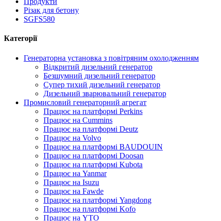
Продукти
Різак для бетону
SGFS580
Категорії
Генераторна установка з повітряним охолодженням
Відкритий дизельний генератор
Безшумний дизельний генератор
Супер тихий дизельний генератор
Дизельний зварювальний генератор
Промисловий генераторний агрегат
Працює на платформі Perkins
Працює на Cummins
Працює на платформі Deutz
Працює на Volvo
Працює на платформі BAUDOUIN
Працює на платформі Doosan
Працює на платформі Kubota
Працює на Yanmar
Працює на Isuzu
Працює на Fawde
Працює на платформі Yangdong
Працює на платформі Kofo
Працює на YTO