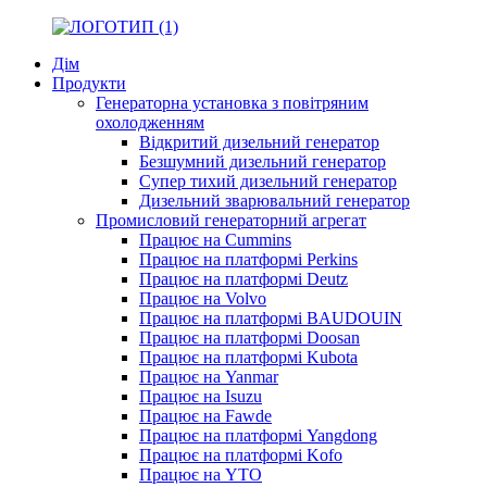
Дім
Продукти
Генераторна установка з повітряним
охолодженням
Відкритий дизельний генератор
Безшумний дизельний генератор
Супер тихий дизельний генератор
Дизельний зварювальний генератор
Промисловий генераторний агрегат
Працює на Cummins
Працює на платформі Perkins
Працює на платформі Deutz
Працює на Volvo
Працює на платформі BAUDOUIN
Працює на платформі Doosan
Працює на платформі Kubota
Працює на Yanmar
Працює на Isuzu
Працює на Fawde
Працює на платформі Yangdong
Працює на платформі Kofo
Працює на YTO