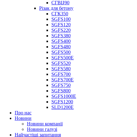
СГВЦ90
Різак для бетону
СГК350
SGFS100
SGFS120
SGFS220
SGFS380
SGFS400
SGFS480
SGFS500
SGFS500E
SGFS520
SGFS580
SGFS700
SGFS700E
SGFS750
SGFS800
SGFS1000E
SGFS1200
SLD1200E
Про нас
Новини
Новини компанії
Новини галузі
Найчастіші запитання