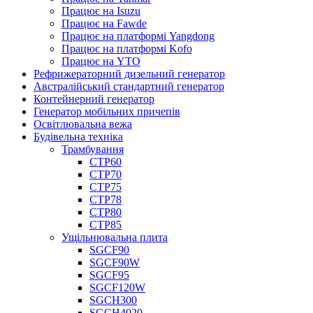
Працює на Isuzu
Працює на Fawde
Працює на платформі Yangdong
Працює на платформі Kofo
Працює на YTO
Рефрижераторний дизельний генератор
Австралійський стандартний генератор
Контейнерний генератор
Генератор мобільних причепів
Освітлювальна вежа
Будівельна техніка
Трамбування
СТР60
СТР70
СТР75
СТР78
СТР80
СТР85
Ущільнювальна плита
SGCF90
SGCF90W
SGCF95
SGCF120W
SGCH300
SGCH4020