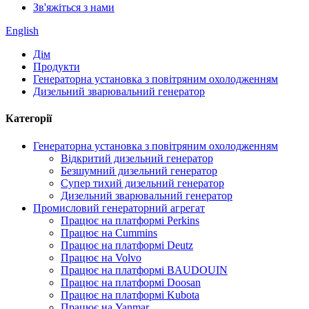
Зв'яжіться з нами
English
Дім
Продукти
Генераторна установка з повітряним охолодженням
Дизельний зварювальний генератор
Категорії
Генераторна установка з повітряним охолодженням
Відкритий дизельний генератор
Безшумний дизельний генератор
Супер тихий дизельний генератор
Дизельний зварювальний генератор
Промисловий генераторний агрегат
Працює на платформі Perkins
Працює на Cummins
Працює на платформі Deutz
Працює на Volvo
Працює на платформі BAUDOUIN
Працює на платформі Doosan
Працює на платформі Kubota
Працює на Yanmar