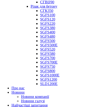
СГВЦ90
Різак для бетону
СГК350
SGFS100
SGFS120
SGFS220
SGFS380
SGFS400
SGFS480
SGFS500
SGFS500E
SGFS520
SGFS580
SGFS700
SGFS700E
SGFS750
SGFS800
SGFS1000E
SGFS1200
SLD1200E
Про нас
Новини
Новини компанії
Новини галузі
Найчастіші запитання