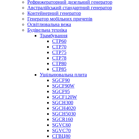
Рефрижераторний дизельний генератор
Австралійський стандартний генератор
Контейнерний генератор
Генератор мобільних причепів
Освітлювальна вежа
Будівельна техніка
Трамбування
СТР60
СТР70
СТР75
СТР78
СТР80
СТР85
Ущільнювальна плита
SGCF90
SGCF90W
SGCF95
SGCF120W
SGCH300
SGCH4020
SGCH5030
SGCR160
SGVC60
SGVC70
СГВЦ80