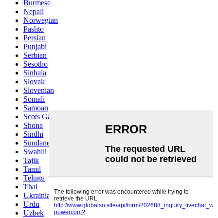
Burmese
Nepali
Norwegian
Pashto
Persian
Punjabi
Serbian
Sesotho
Sinhala
Slovak
Slovenian
Somali
Samoan
Scots Gaelic
Shona
Sindhi
Sundanese
Swahili
Tajik
Tamil
Telugu
Thai
Ukrainian
Urdu
Uzbek