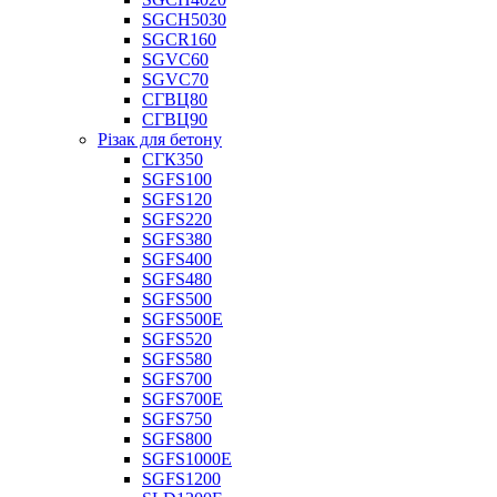
SGCH5030
SGCR160
SGVC60
SGVC70
СГВЦ80
СГВЦ90
Різак для бетону
СГК350
SGFS100
SGFS120
SGFS220
SGFS380
SGFS400
SGFS480
SGFS500
SGFS500E
SGFS520
SGFS580
SGFS700
SGFS700E
SGFS750
SGFS800
SGFS1000E
SGFS1200