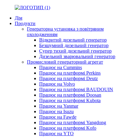
Дім
Продукти
Генераторна установка з повітряним
охолодженням
Відкритий дизельний генератор
Безшумний дизельний генератор
Супер тихий дизельний генератор
Дизельний зварювальний генератор
Промисловий генераторний агрегат
Працює на Cummins
Працює на платформі Perkins
Працює на платформі Deutz
Працює на Volvo
Працює на платформі BAUDOUIN
Працює на платформі Doosan
Працює на платформі Kubota
Працює на Yanmar
Працює на Isuzu
Працює на Fawde
Працює на платформі Yangdong
Працює на платформі Kofo
Працює на YTO