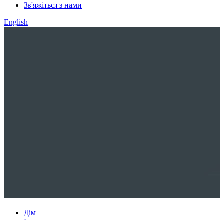
Зв'яжіться з нами
English
Дім