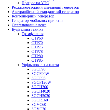
Працює на YTO
Рефрижераторний дизельний генератор
Австралійський стандартний генератор
Контейнерний генератор
Генератор мобільних причепів
Освітлювальна вежа
Будівельна техніка
Трамбування
СТР60
СТР70
СТР75
СТР78
СТР80
СТР85
Ущільнювальна плита
SGCF90
SGCF90W
SGCF95
SGCF120W
SGCH300
SGCH4020
SGCH5030
SGCR160
SGVC60
SGVC70