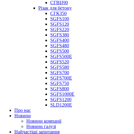
СГВЦ90
Різак для бетону
СГК350
SGFS100
SGFS120
SGFS220
SGFS380
SGFS400
SGFS480
SGFS500
SGFS500E
SGFS520
SGFS580
SGFS700
SGFS700E
SGFS750
SGFS800
SGFS1000E
SGFS1200
SLD1200E
Про нас
Новини
Новини компанії
Новини галузі
Найчастіші запитання