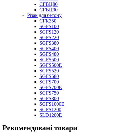
СГВЦ80
СГВЦ90
Різак для бетону
СГК350
SGFS100
SGFS120
SGFS220
SGFS380
SGFS400
SGFS480
SGFS500
SGFS500E
SGFS520
SGFS580
SGFS700
SGFS700E
SGFS750
SGFS800
SGFS1000E
SGFS1200
SLD1200E
Рекомендовані товари