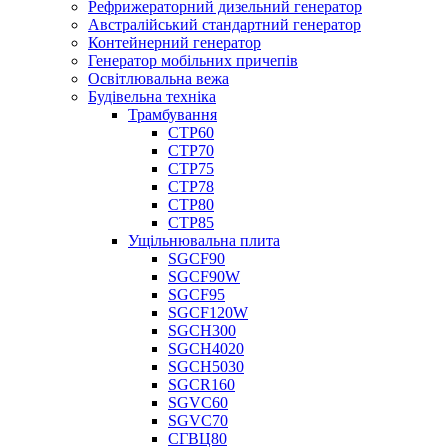
Рефрижераторний дизельний генератор
Австралійський стандартний генератор
Контейнерний генератор
Генератор мобільних причепів
Освітлювальна вежа
Будівельна техніка
Трамбування
СТР60
СТР70
СТР75
СТР78
СТР80
СТР85
Ущільнювальна плита
SGCF90
SGCF90W
SGCF95
SGCF120W
SGCH300
SGCH4020
SGCH5030
SGCR160
SGVC60
SGVC70
СГВЦ80