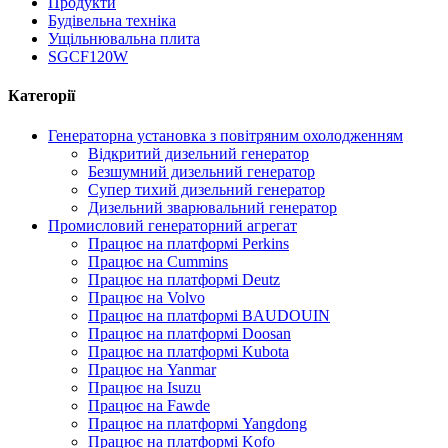
Продукти
Будівельна техніка
Ущільнювальна плита
SGCF120W
Категорії
Генераторна установка з повітряним охолодженням
Відкритий дизельний генератор
Безшумний дизельний генератор
Супер тихий дизельний генератор
Дизельний зварювальний генератор
Промисловий генераторний агрегат
Працює на платформі Perkins
Працює на Cummins
Працює на платформі Deutz
Працює на Volvo
Працює на платформі BAUDOUIN
Працює на платформі Doosan
Працює на платформі Kubota
Працює на Yanmar
Працює на Isuzu
Працює на Fawde
Працює на платформі Yangdong
Працює на платформі Kofo