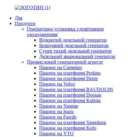
Дім
Продукти
Генераторна установка з повітряним
охолодженням
Відкритий дизельний генератор
Безшумний дизельний генератор
Супер тихий дизельний генератор
Дизельний зварювальний генератор
Промисловий генераторний агрегат
Працює на Cummins
Працює на платформі Perkins
Працює на платформі Deutz
Працює на Volvo
Працює на платформі BAUDOUIN
Працює на платформі Doosan
Працює на платформі Kubota
Працює на Yanmar
Працює на Isuzu
Працює на Fawde
Працює на платформі Yangdong
Працює на платформі Kofo
Працює на YTO