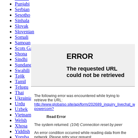
Punjabi
Serbian
Sesotho
Sinhala
Slovak
Slovenian
Somali
Samoan
Scots Gaelic
Shona
Sindhi
Sundanese
Swahili
Tajik
Tamil
Telugu
Thai
Ukrainian
Urdu
Uzbek
Vietnamese
Welsh
Xhosa
Yiddish
Yoruba