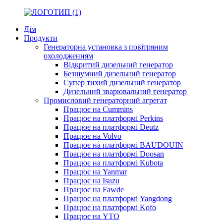
Дім
Продукти
Генераторна установка з повітряним
охолодженням
Відкритий дизельний генератор
Безшумний дизельний генератор
Супер тихий дизельний генератор
Дизельний зварювальний генератор
Промисловий генераторний агрегат
Працює на Cummins
Працює на платформі Perkins
Працює на платформі Deutz
Працює на Volvo
Працює на платформі BAUDOUIN
Працює на платформі Doosan
Працює на платформі Kubota
Працює на Yanmar
Працює на Isuzu
Працює на Fawde
Працює на платформі Yangdong
Працює на платформі Kofo
Працює на YTO