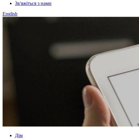
Зв'яжіться з нами
English
Дім