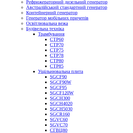
Рефрижераторний дизельний генератор
Австралійський стандартний генератор
Контейнерний генератор
Генератор мобільних причепів
Освітлювальна вежа
Будівельна техніка
Трамбування
СТР60
СТР70
СТР75
СТР78
СТР80
СТР85
Ущільнювальна плита
SGCF90
SGCF90W
SGCF95
SGCF120W
SGCH300
SGCH4020
SGCH5030
SGCR160
SGVC60
SGVC70
СГВЦ80