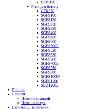
СГВЦ90
Різак для бетону
СГК350
SGFS100
SGFS120
SGFS220
SGFS380
SGFS400
SGFS480
SGFS500
SGFS500E
SGFS520
SGFS580
SGFS700
SGFS700E
SGFS750
SGFS800
SGFS1000E
SGFS1200
SLD1200E
Про нас
Новини
Новини компанії
Новини галузі
Найчастіші запитання